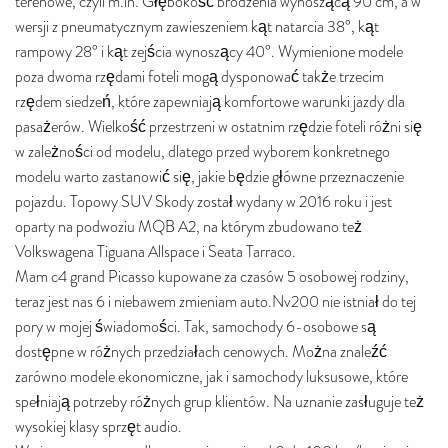
terenowe, czyli m.in. Głębokość brodzenia wynoszącą 90 cm, a w
wersji z pneumatycznym zawieszeniem kąt natarcia 38°, kąt
rampowy 28° i kąt zejścia wynoszący 40°. Wymienione modele
poza dwoma rzędami foteli mogą dysponować także trzecim
rzędem siedzeń, które zapewniają komfortowe warunki jazdy dla
pasażerów. Wielkość przestrzeni w ostatnim rzędzie foteli różni się
w zależności od modelu, dlatego przed wyborem konkretnego
modelu warto zastanowić się, jakie będzie główne przeznaczenie
pojazdu. Topowy SUV Skody został wydany w 2016 roku i jest
oparty na podwoziu MQB A2, na którym zbudowano też
Volkswagena Tiguana Allspace i Seata Tarraco.
Mam c4 grand Picasso kupowane za czasów 5 osobowej rodziny,
teraz jest nas 6 i niebawem zmieniam auto.Nv200 nie istniał do tej
pory w mojej świadomości. Tak, samochody 6-osobowe są
dostępne w różnych przedziałach cenowych. Można znaleźć
zarówno modele ekonomiczne, jak i samochody luksusowe, które
spełniają potrzeby różnych grup klientów. Na uznanie zasługuje też
wysokiej klasy sprzęt audio.