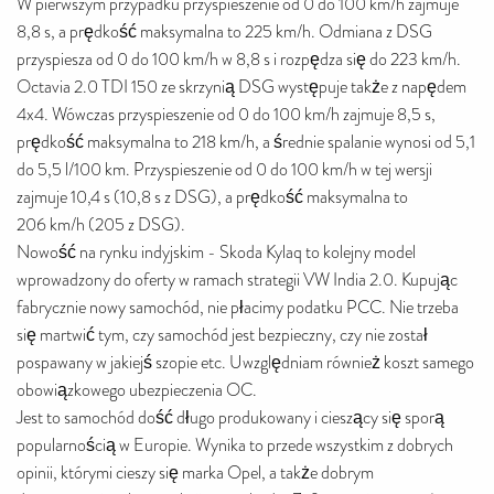
W pierwszym przypadku przyspieszenie od 0 do 100 km/h zajmuje
8,8 s, a prędkość maksymalna to 225 km/h. Odmiana z DSG
przyspiesza od 0 do 100 km/h w 8,8 s i rozpędza się do 223 km/h.
Octavia 2.0 TDI 150 ze skrzynią DSG występuje także z napędem
4x4. Wówczas przyspieszenie od 0 do 100 km/h zajmuje 8,5 s,
prędkość maksymalna to 218 km/h, a średnie spalanie wynosi od 5,1
do 5,5 l/100 km. Przyspieszenie od 0 do 100 km/h w tej wersji
zajmuje 10,4 s (10,8 s z DSG), a prędkość maksymalna to
206 km/h (205 z DSG).
Nowość na rynku indyjskim - Skoda Kylaq to kolejny model
wprowadzony do oferty w ramach strategii VW India 2.0. Kupując
fabrycznie nowy samochód, nie płacimy podatku PCC. Nie trzeba
się martwić tym, czy samochód jest bezpieczny, czy nie został
pospawany w jakiejś szopie etc. Uwzględniam również koszt samego
obowiązkowego ubezpieczenia OC.
Jest to samochód dość długo produkowany i cieszący się sporą
popularnością w Europie. Wynika to przede wszystkim z dobrych
opinii, którymi cieszy się marka Opel, a także dobrym