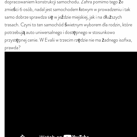
dopracowaniem konstrukcji samochodu. Zafira pomimo tego że
zmieści 6 osób, nadal jest samochodem łatwym w prowadzeniu i tak
samo dobrze sprawdza się w jeździe miejskiej, jak i na dłuższych
trasach. Czyni to ten samochód świetnym wyborem dla rodzin, które
potrzebują auto uniwersalnego i dostępnego w stosunkowo
przystępnej cenie. W Evalii w trzecim rzędzie nie ma żadnego isofixa,
prawda?