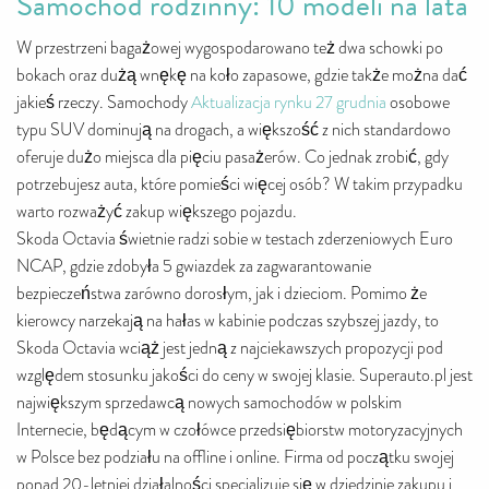
Samochód rodzinny: 10 modeli na lata
W przestrzeni bagażowej wygospodarowano też dwa schowki po
bokach oraz dużą wnękę na koło zapasowe, gdzie także można dać
jakieś rzeczy. Samochody
Aktualizacja rynku 27 grudnia
osobowe
typu SUV dominują na drogach, a większość z nich standardowo
oferuje dużo miejsca dla pięciu pasażerów. Co jednak zrobić, gdy
potrzebujesz auta, które pomieści więcej osób? W takim przypadku
warto rozważyć zakup większego pojazdu.
Skoda Octavia świetnie radzi sobie w testach zderzeniowych Euro
NCAP, gdzie zdobyła 5 gwiazdek za zagwarantowanie
bezpieczeństwa zarówno dorosłym, jak i dzieciom. Pomimo że
kierowcy narzekają na hałas w kabinie podczas szybszej jazdy, to
Skoda Octavia wciąż jest jedną z najciekawszych propozycji pod
względem stosunku jakości do ceny w swojej klasie. Superauto.pl jest
największym sprzedawcą nowych samochodów w polskim
Internecie, będącym w czołówce przedsiębiorstw motoryzacyjnych
w Polsce bez podziału na offline i online. Firma od początku swojej
ponad 20-letniej działalności specjalizuje się w dziedzinie zakupu i