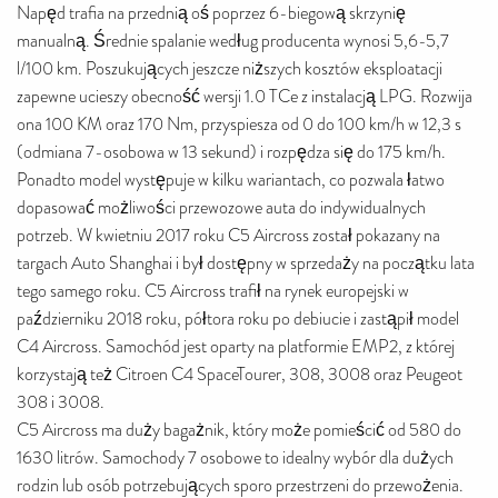
Napęd trafia na przednią oś poprzez 6-biegową skrzynię
manualną. Średnie spalanie według producenta wynosi 5,6-5,7
l/100 km. Poszukujących jeszcze niższych kosztów eksploatacji
zapewne ucieszy obecność wersji 1.0 TCe z instalacją LPG. Rozwija
ona 100 KM oraz 170 Nm, przyspiesza od 0 do 100 km/h w 12,3 s
(odmiana 7-osobowa w 13 sekund) i rozpędza się do 175 km/h.
Ponadto model występuje w kilku wariantach, co pozwala łatwo
dopasować możliwości przewozowe auta do indywidualnych
potrzeb. W kwietniu 2017 roku C5 Aircross został pokazany na
targach Auto Shanghai i był dostępny w sprzedaży na początku lata
tego samego roku. C5 Aircross trafił na rynek europejski w
październiku 2018 roku, półtora roku po debiucie i zastąpił model
C4 Aircross. Samochód jest oparty na platformie EMP2, z której
korzystają też Citroen C4 SpaceTourer, 308, 3008 oraz Peugeot
308 i 3008.
C5 Aircross ma duży bagażnik, który może pomieścić od 580 do
1630 litrów. Samochody 7 osobowe to idealny wybór dla dużych
rodzin lub osób potrzebujących sporo przestrzeni do przewożenia.