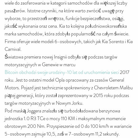
wiele do zaoferowania w kategorii samochodów dla większej liczby
pasażerów. Istotne czynniki, na które warto zwrócić uwagę przy
wyborze, to przestrzeń wnętrza, funkcje bezpieczeństwa, osiągi,
jakość wykonania oraz cena. Kia to kolejna południowokoreańska
marka samochodów, która zdobyła popularność na całym świecie.
Firma oferuje wiele modeli 6-osobowych, takich jak Kia Sorento i Kia
Carnival.
Światowa premiera nowej Insignii odbyła się podczas targów
motoryzacyjnych w Genewie w marcu
Bitcoin obchodzi swoje urodziny-10 lat od uruchomienia sieci
2017
roku. Jest to ostatni model Opla opracowany za czasów General
Motors. Pojazd jest technicznie spokrewniony z Chevroletem Malibu
piątej generacji, który został zaprezentowany w 2015 roku podczas
targów motoryzacyjnych w Nowym Jorku.
Pod maską Joggera znalazła się turbodoładowana benzynowa
jednostka 1.0 R3 TCe o mocy 110 KM i maksymalnym momencie
obrotowym 200 Nm. Przyspieszenie od 0 do 100 km/h w wariancie
5-osobowym zajmuje 10,5, zaś w 7-osobowym 11,2 sekundy.