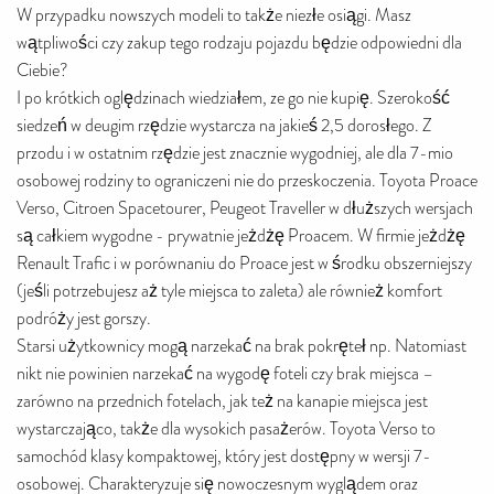
W przypadku nowszych modeli to także niezłe osiągi. Masz
wątpliwości czy zakup tego rodzaju pojazdu będzie odpowiedni dla
Ciebie?
I po krótkich oględzinach wiedziałem, ze go nie kupię. Szerokość
siedzeń w deugim rzędzie wystarcza na jakieś 2,5 dorosłego. Z
przodu i w ostatnim rzędzie jest znacznie wygodniej, ale dla 7-mio
osobowej rodziny to ograniczeni nie do przeskoczenia. Toyota Proace
Verso, Citroen Spacetourer, Peugeot Traveller w dłuższych wersjach
są całkiem wygodne - prywatnie jeżdżę Proacem. W firmie jeżdżę
Renault Trafic i w porównaniu do Proace jest w środku obszerniejszy
(jeśli potrzebujesz aż tyle miejsca to zaleta) ale również komfort
podróży jest gorszy.
Starsi użytkownicy mogą narzekać na brak pokręteł np. Natomiast
nikt nie powinien narzekać na wygodę foteli czy brak miejsca –
zarówno na przednich fotelach, jak też na kanapie miejsca jest
wystarczająco, także dla wysokich pasażerów. Toyota Verso to
samochód klasy kompaktowej, który jest dostępny w wersji 7-
osobowej. Charakteryzuje się nowoczesnym wyglądem oraz