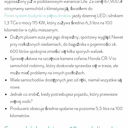
wyposażony już w podstawowym wariancie Life. Za cenę 67,900 zł
otrzymamy samochód z klimatyzacją, światłami do
Forex system budynki w pięciu kroków
jazdy dziennej LED i silnikiem
1,3 TCe o mocy 115 KM, który zużywa średnio 6,3 litra na 100
kilometrów w cyklu mieszanym.
Dużym plusem auta jest jego drapieżny, sportowy wygląd.Nawet
przy rozłożonych siedzeniach, do bagażnika o pojemności ok.
600 litrów spokojnie zmieści się kilka sporych walizek.
Sprawę ułatwia na szczęscie kamera cofania.Honda CR-V to
samochód rodzinny, który doskonale sprawdza się w trasie, ale
może mieć problemy na innych podłożach.
Wiele samochodów dostępnych jest od ręki, niemal wszystkie są
nowe.
Jednak co zrobić, kiedy potrzebujesz pojazdu, który przewiezie
więcej osób?
Producent obiecuje średnie spalanie na poziomie 5,5 litra na 100
kilometrów.