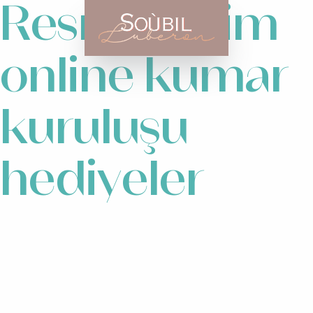
Resmi erişim
online kumar
kuruluşu
hediyeler