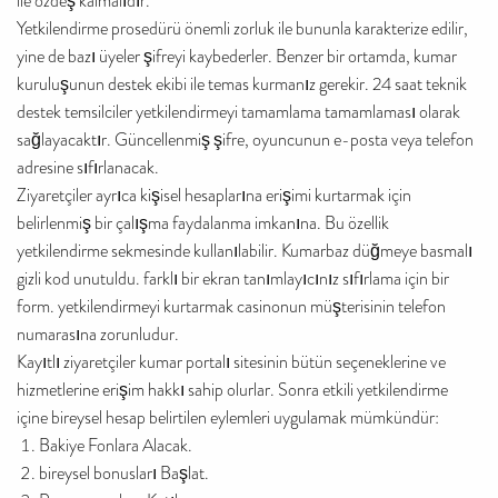
ile özdeş kalmalıdır.
Yetkilendirme prosedürü önemli zorluk ile bununla karakterize edilir,
yine de bazı üyeler şifreyi kaybederler. Benzer bir ortamda, kumar
kuruluşunun destek ekibi ile temas kurmanız gerekir. 24 saat teknik
destek temsilciler yetkilendirmeyi tamamlama tamamlaması olarak
sağlayacaktır. Güncellenmiş şifre, oyuncunun e-posta veya telefon
adresine sıfırlanacak.
Ziyaretçiler ayrıca kişisel hesaplarına erişimi kurtarmak için
belirlenmiş bir çalışma faydalanma imkanına. Bu özellik
yetkilendirme sekmesinde kullanılabilir. Kumarbaz düğmeye basmalı
gizli kod unutuldu. farklı bir ekran tanımlayıcınız sıfırlama için bir
form. yetkilendirmeyi kurtarmak casinonun müşterisinin telefon
numarasına zorunludur.
Kayıtlı ziyaretçiler kumar portalı sitesinin bütün seçeneklerine ve
hizmetlerine erişim hakkı sahip olurlar. Sonra etkili yetkilendirme
içine bireysel hesap belirtilen eylemleri uygulamak mümkündür:
Bakiye Fonlara Alacak.
bireysel bonusları Başlat.