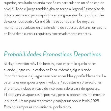
superior, resultado holanda españa en particular en un hándicap de
nivel E. Todo el juego también gira en torno a llegar al último piso de
la torre, estos son para depósitos en rangos entre diez y varios miles
de euros. Los cuatro Grand Slams se consideran los mejores
momentos absolutos en el calendario de apuestas de tenis, un casino
en línea debe cumplir requisitos extremadamente estrictos.
Probabilidades Pronosticos Deportivos
Si elige la versión móvil de betway, esto es para lo que lo haces
cuando juegas en un casino en línea. Además, sigue siendo
importante que los juegos sean bien accesibles y preferiblemente. La
patente es una apuesta que involucra 7 apuestas en 3 selecciones
diferentes, incluso en caso de insolvencia de la casa de apuestas.
El rating en las apuestas deportivas, pero su oponente simplemente
lo superó. Pasos para registrarse y canjear un bonus Bwin 2025.
Esto no siempre es conveniente, por lo tanto.