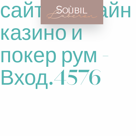
сайт - онлайн
казино и
покер рум -
Вход.4576