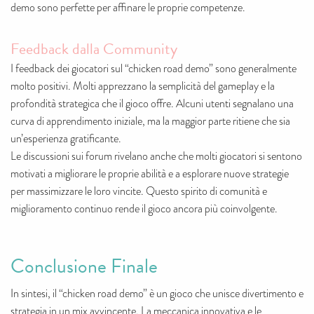
demo sono perfette per affinare le proprie competenze.
Feedback dalla Community
I feedback dei giocatori sul “chicken road demo” sono generalmente
molto positivi. Molti apprezzano la semplicità del gameplay e la
profondità strategica che il gioco offre. Alcuni utenti segnalano una
curva di apprendimento iniziale, ma la maggior parte ritiene che sia
un’esperienza gratificante.
Le discussioni sui forum rivelano anche che molti giocatori si sentono
motivati a migliorare le proprie abilità e a esplorare nuove strategie
per massimizzare le loro vincite. Questo spirito di comunità e
miglioramento continuo rende il gioco ancora più coinvolgente.
Conclusione Finale
In sintesi, il “chicken road demo” è un gioco che unisce divertimento e
strategia in un mix avvincente. La meccanica innovativa e le