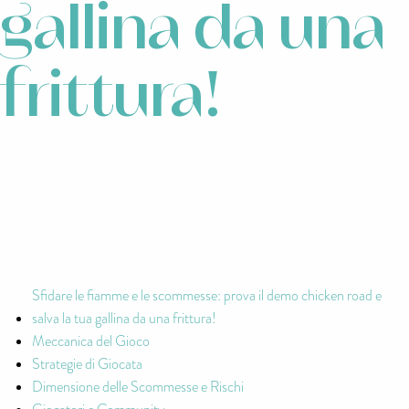
gallina da una
frittura!
Sfidare le fiamme e le scommesse: prova il demo chicken road e
salva la tua gallina da una frittura!
Meccanica del Gioco
Strategie di Giocata
Dimensione delle Scommesse e Rischi