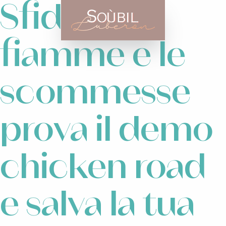
Sfidare le
fiamme e le
scommesse
prova il demo
chicken road
e salva la tua