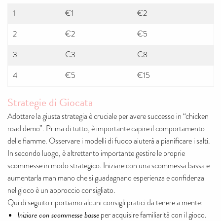
1
€1
€2
2
€2
€5
3
€3
€8
4
€5
€15
Strategie di Giocata
Adottare la giusta strategia è cruciale per avere successo in “chicken
road demo”. Prima di tutto, è importante capire il comportamento
delle fiamme. Osservare i modelli di fuoco aiuterà a pianificare i salti.
In secondo luogo, è altrettanto importante gestire le proprie
scommesse in modo strategico. Iniziare con una scommessa bassa e
aumentarla man mano che si guadagnano esperienza e confidenza
nel gioco è un approccio consigliato.
Qui di seguito riportiamo alcuni consigli pratici da tenere a mente:
Iniziare con scommesse basse
per acquisire familiarità con il gioco.