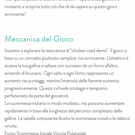
invitiamo a scoprire tutto ciò che c'è da sapere su questo gioco
avvincente!
Meccanica del Gioco
Iniziamo a esplorare la meccanica di “chicken road demo”. Il gioco si
basa su un concetto piuttosto semplice, ma avvincente. L'obiettivo è
aiutare la tua gallina a saltare con successo da un forno all'altro,
evitando di bruciarsi. Ogni salto e ogni forno rappresenta un
aumento nei punteggi, mentre l'intensità delle fiamme aumenta
progressivamente. Questo richiede strategia e tempismo
perfezionato da parte del giocatore.
Le scommesse iniziano in modo modesto, ma possono aumentare
rapidamente in base alla lunghezza del percorso completato dalla
gallina. La tabella sottostante illustra le scommesse iniziali e le relative
vincite.
Forno Scommessa Iniziale Vincita Potenziale