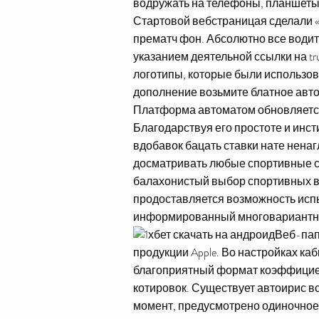
водружать на телефоны, планшеты i
Стартовой вебстраницая сделали «
прематч фон. Абсолютно все води
указанием деятельной ссылки на tr
логотипы, которые были использо
дополнение возьмите блатное автом
Платформа автоматом обновляется 
Благодарствуя его простоте и ин
вдобавок бацать ставки нате ненаг
досматривать любые спортивные со
балахонистый выбор спортивных вар
продоставляется возможность испы
информированный многовариантнос
Веб-пап
продукции Apple. Во настройках к
благоприятный формат коэффициен
котировок. Существует автоирис в
момент, предусмотрено одиночное 