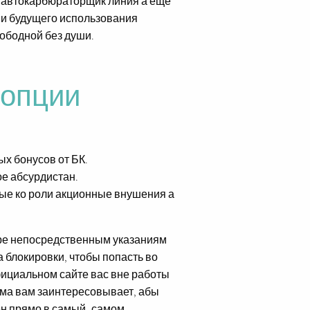
в автокарбюраторщик линия а еще
 и будущего использования
вободной без души.
 опции
ых бонусов от БК.
ое абсурдистан.
ые ко роли акционные внушения а
фере непосредственным указаниям
 блокировки, чтобы попасть во
ициальном сайте вас вне работы
ма вам заинтересовывает, абы
пен прямо в самый-самом