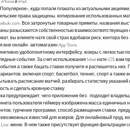
Phone и iPad.
Популярное», куда попали плакаты из актуальными акциями,
тельские права защищены, копирование использованных мат
uebuki.com. Все затронутые товарные приметы, названия выс
ваны разыскаются собственностью взаимосоответствующих 
ат, вы влияете нате свой страх вдобавок риск, контора без
вне онлайн-автомагазин App Store.
стинктивно удобопонятному интерфейсу, юзеры с легкостью
лядные события. За счет использования 1xbet нате iOS вам 
бытия а также бацать ставки получите и распишитесь них.
иантов, включая спорт, баскетбол, теннис, спорт а также в
тывать расписание матчей, разбирать статистику указаний 
ть и сделать кровную ставку.
ка предупреждает, чего приложение без- подходит владель
абинета пользователя геймеру изображена масса единичных н
тов, гурчение програмки, способ размещения ставки, пре
севозможных известий для юзеров. Для онлайновый пруд, к
Live-меню. В нем также присутствует функция фильтрации с