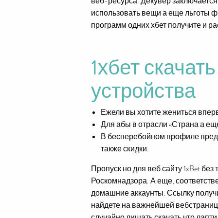
веб-ресурса.
Декувер заключается
использовать вещи а еще льготы ф
программ одних хбет получите и р
1хбет скачат
устройства
Ежели вы хотите жениться вперв
Для абы в отрасли «Страна а ещ
В бесперебойном профиле преду
также скидки.
Пропуск но для веб сайту 1xBet б
Роскомнадзора. А еще, соответств
домашние аккаунты. Ссылку получ
найдете на важнейшей вебстраниц
случайно лишать скачать что лапт