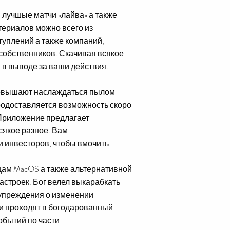
 лучшые матчи «лайва» а также
ериалов можно всего из
туплений а также компаний,
собственников. Скачивая всякое
- в выводе за ваши действия.
 повышают наслаждаться пылом
продоставляется возможность скоро
 Приложение предлагает
сякое разное. Вам
и инвесторов, чтобы вмочить
цам MacOS а также альтернативной
астроек. Бог велел выкарабкать
дупреждения о изменении
ои проходят в богодарованный
обытий по части