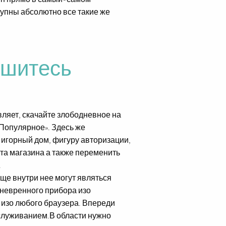
тупны абсолютно все такие же
пишитесь
ляет, скачайте злободневное на
«Популярное». Здесь же
 игорный дом, фигуру авторизации,
нта магазина а также переменить
.
еще внутри нее могут являться
аневренного прибора изо
 изо любого браузера. Впереди
служиванием.В области нужно