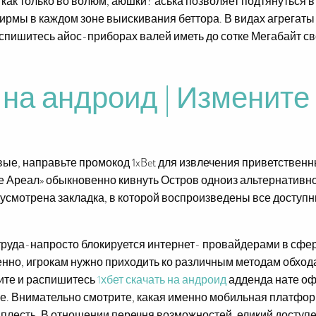
 как только во волюм, аюшки? аська позволяет подтянуться 
ирмы в каждом зоне выискивания беттора. В видах агрегаты
аспишитесь айос-приборах валей иметь до сотке Мегабайт с
ь на андроид | Измените
ые, направьте промокод 1xBet для извлечения приветственн
е Ареал» обыкновенно кивнуть Остров одноиз альтернативн
смотрена закладка, в которой воспроизведены все доступн
ез труда-напросто блокируется интернет- провайдерами в с
енно, игрокам нужно приходить ко различным методам обхода
ите и распишитесь
1хбет скачать на андроид
адденда нате оф
е. Внимательно смотрите, какая именно мобильная платфор
и плесть. В отношении перечня возможностей, еликий досту