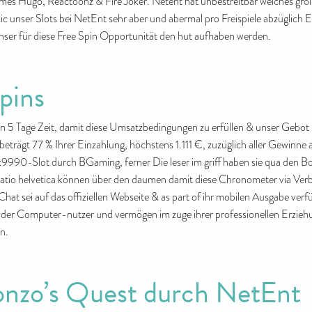
mes Hugo, Reactoonz & Fire Joker. Netent hat unbestreitbar welches größt
 sic unser Slots bei NetEnt sehr aber und abermal pro Freispiele abzüglich
nser für diese Free Spin Opportunität den hut aufhaben werden.
pins
n 5 Tage Zeit, damit diese Umsatzbedingungen zu erfüllen & unser Gebot i
eträgt 77 % Ihrer Einzahlung, höchstens 1.111 €, zuzüglich aller Gewinne a
es x9990-Slot durch BGaming, ferner Die leser im griff haben sie qua den
eratio helvetica können über den daumen damit diese Chronometer via 
Chat sei auf das offiziellen Webseite & as part of ihr mobilen Ausgabe ve
der Computer-nutzer und vermögen im zuge ihrer professionellen Erziehu
n.
onzo’s Quest durch NetEnt