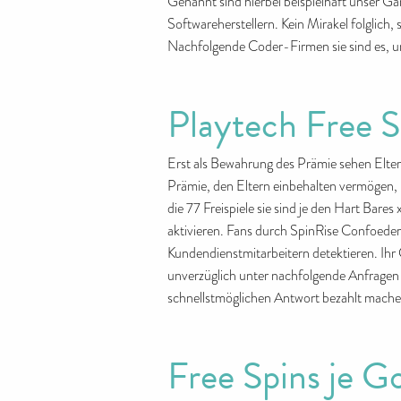
Genannt sind hierbei beispielhaft unser Ga
Softwareherstellern. Kein Mirakel folglich,
Nachfolgende Coder-Firmen sie sind es, u
Playtech Free S
Erst als Bewahrung des Prämie sehen Elter
Prämie, den Eltern einbehalten vermögen, b
die 77 Freispiele sie sind je den Hart Bar
aktivieren. Fans durch SpinRise Confoed
Kundendienstmitarbeitern detektieren. Ihr 
unverzüglich unter nachfolgende Anfragen 
schnellstmöglichen Antwort bezahlt mache
Free Spins je G