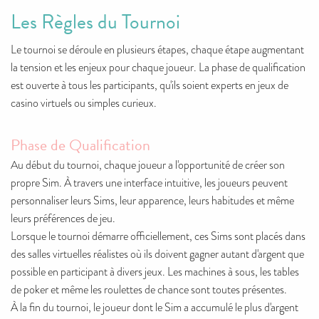
Les Règles du Tournoi
Le tournoi se déroule en plusieurs étapes, chaque étape augmentant
la tension et les enjeux pour chaque joueur. La phase de qualification
est ouverte à tous les participants, qu'ils soient experts en jeux de
casino virtuels ou simples curieux.
Phase de Qualification
Au début du tournoi, chaque joueur a l'opportunité de créer son
propre Sim. À travers une interface intuitive, les joueurs peuvent
personnaliser leurs Sims, leur apparence, leurs habitudes et même
leurs préférences de jeu.
Lorsque le tournoi démarre officiellement, ces Sims sont placés dans
des salles virtuelles réalistes où ils doivent gagner autant d'argent que
possible en participant à divers jeux. Les machines à sous, les tables
de poker et même les roulettes de chance sont toutes présentes.
À la fin du tournoi, le joueur dont le Sim a accumulé le plus d'argent