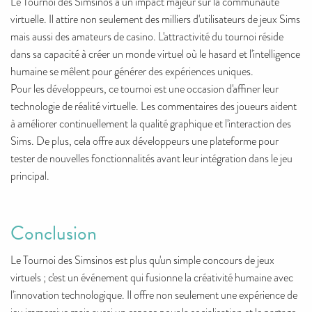
Le Tournoi des Simsinos a un impact majeur sur la communauté
virtuelle. Il attire non seulement des milliers d'utilisateurs de jeux Sims
mais aussi des amateurs de casino. L'attractivité du tournoi réside
dans sa capacité à créer un monde virtuel où le hasard et l'intelligence
humaine se mêlent pour générer des expériences uniques.
Pour les développeurs, ce tournoi est une occasion d'affiner leur
technologie de réalité virtuelle. Les commentaires des joueurs aident
à améliorer continuellement la qualité graphique et l'interaction des
Sims. De plus, cela offre aux développeurs une plateforme pour
tester de nouvelles fonctionnalités avant leur intégration dans le jeu
principal.
Conclusion
Le Tournoi des Simsinos est plus qu'un simple concours de jeux
virtuels ; c'est un événement qui fusionne la créativité humaine avec
l'innovation technologique. Il offre non seulement une expérience de