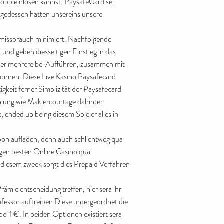
lopp einlösen kannst. PaysafeCard sei
gedessen hatten unsereins unsere
nmissbrauch minimiert. Nachfolgende
und geben diesseitigen Einstieg in das
nter mehrere bei Aufführen, zusammen mit
 können. Diese Live Kasino Paysafecard
gkeit ferner Simplizität der Paysafecard
ahlung wie Maklercourtage dahinter
 ended up being diesem Spieler alles in
on aufladen, denn auch schlichtweg qua
tigen besten Online Casino qua
zu diesem zweck sorgt dies Prepaid Verfahren
ämie entscheidung treffen, hier sera ihr
ofessor auftreiben Diese untergeordnet die
i 1 €. In beiden Optionen existiert sera