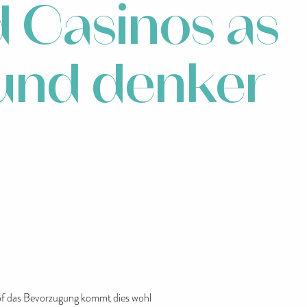
 Casinos as
 und denker
 of das Bevorzugung kommt dies wohl