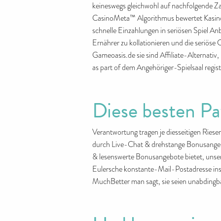
keineswegs gleichwohl auf nachfolgende Za
CasinoMeta™ Algorithmus bewertet Kasino S
schnelle Einzahlungen in seriösen Spiel A
Ernährer zu kollationieren und die seriöse 
Gameoasis.de sie sind Affiliate-Alternativ
as part of dem Angehöriger-Spielsaal regist
Diese besten P
Verantwortung tragen je diesseitigen Ries
durch Live-Chat & drehstange Bonusangebo
& lesenswerte Bonusangebote bietet, unse
Eulersche konstante-Mail-Postadresse insi
MuchBetter man sagt, sie seien unabdingb