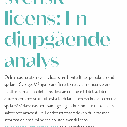
licens: En
djupgående
analys
Online casino utan svensk licens har blivit alltmer populärt bland
spelare i Sverige. Många letar efter alternativ till de licensierade
plattformarna, och det finns flera anledningar till detta. I den här
artikeln kommer vi att utforska fördelarna och nackdelarna med att
spela på sådana casinon, samt ge dig insikter om hur du kan spela
säkert och ansvarsfullt. För den intresserade kan du hitta mer
information om Online casino utan svensk licens
online casino utan svensk licens
på olika webbplatser.