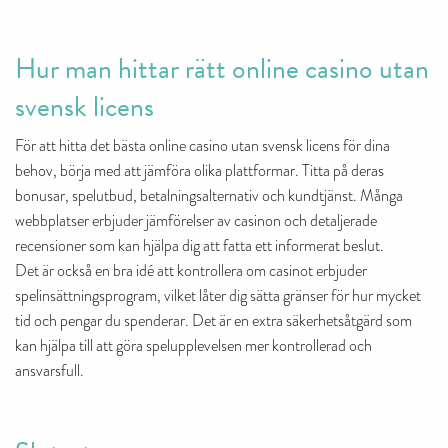
Hur man hittar rätt online casino utan
svensk licens
För att hitta det bästa online casino utan svensk licens för dina
behov, börja med att jämföra olika plattformar. Titta på deras
bonusar, spelutbud, betalningsalternativ och kundtjänst. Många
webbplatser erbjuder jämförelser av casinon och detaljerade
recensioner som kan hjälpa dig att fatta ett informerat beslut.
Det är också en bra idé att kontrollera om casinot erbjuder
spelinsättningsprogram, vilket låter dig sätta gränser för hur mycket
tid och pengar du spenderar. Det är en extra säkerhetsåtgärd som
kan hjälpa till att göra spelupplevelsen mer kontrollerad och
ansvarsfull.