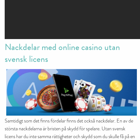
Nackdelar med online casino utan
svensk licens
Samtidigt som det finns fördelar finns det också nackdelar. En av de
största nackdelarna är bristen på skydd för spelare. Utan svensk
licens har du inte samma rättigheter och skydd som du skulle få på en