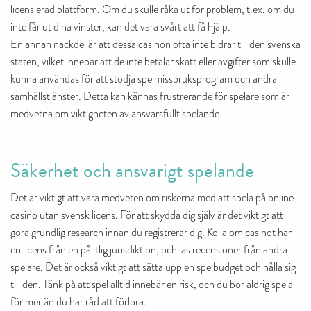
licensierad plattform. Om du skulle råka ut för problem, t.ex. om du
inte får ut dina vinster, kan det vara svårt att få hjälp.
En annan nackdel är att dessa casinon ofta inte bidrar till den svenska
staten, vilket innebär att de inte betalar skatt eller avgifter som skulle
kunna användas för att stödja spelmissbruksprogram och andra
samhällstjänster. Detta kan kännas frustrerande för spelare som är
medvetna om viktigheten av ansvarsfullt spelande.
Säkerhet och ansvarigt spelande
Det är viktigt att vara medveten om riskerna med att spela på online
casino utan svensk licens. För att skydda dig själv är det viktigt att
göra grundlig research innan du registrerar dig. Kolla om casinot har
en licens från en pålitlig jurisdiktion, och läs recensioner från andra
spelare. Det är också viktigt att sätta upp en spelbudget och hålla sig
till den. Tänk på att spel alltid innebär en risk, och du bör aldrig spela
för mer än du har råd att förlora.