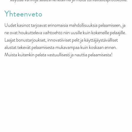
Yhteenveto
Uudet kasinot tarjoavat erinomaisia mahdollisuuksia pelaamiseen, ja
ne ovat houkutteleva vaihtoehto niin uusille kuin kokeneille pelaajille.
Laajat bonustarjoukset, innovatiiviset pelit ja käyttäjäystävälliset
alustat tekevät pelaamisesta mukavampaa kuin koskaan ennen.
Muista kuitenkin pelata vastuullisesti ja nauttia pelaamisesta!