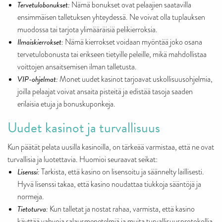
Tervetulobonukset:
Nämä bonukset ovat pelaajien saatavilla
ensimmäisen talletuksen yhteydessä. Ne voivat olla tuplauksen
muodossa tai tarjota ylimääräisiä pelikierroksia.
Ilmaiskierrokset:
Nämä kierrokset voidaan myöntää joko osana
tervetulobonusta tai erikseen tietyille peleille, mikä mahdollistaa
voittojen ansaitsemisen ilman talletusta.
VIP-ohjelmat:
Monet uudet kasinot tarjoavat uskollisuusohjelmia,
joilla pelaajat voivat ansaita pisteitä ja edistää tasoja saaden
erilaisia etuja ja bonuskuponkeja.
Uudet kasinot ja turvallisuus
Kun päätät pelata uusilla kasinoilla, on tärkeää varmistaa, että ne ovat
turvallisia ja luotettavia. Huomioi seuraavat seikat:
Lisenssi:
Tarkista, että kasino on lisensoitu ja säännelty laillisesti.
Hyvä lisenssi takaa, että kasino noudattaa tiukkoja sääntöjä ja
normeja.
Tietoturva:
Kun talletat ja nostat rahaa, varmista, että kasino
käyttää vahvoja salausmenetelmiä ja muita turvallisuusprotokollia.