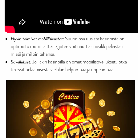
Hyvin toimivat mobiilisivustot:
Suurin osa uusista kasinoista on
optimoitu mobiililaitteille, joten voit nauttia suosikkipeleistäsi
missä ja milloin tahansa.
Sovellukset:
Joillakin kasinoilla on omat mobiilisovellukset, jotka
tekevät pelaamisesta vieläkin helpompaa ja nopeampaa.