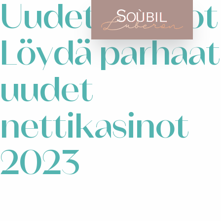
Uudet kasinot
Löydä parhaat
uudet
nettikasinot
2023