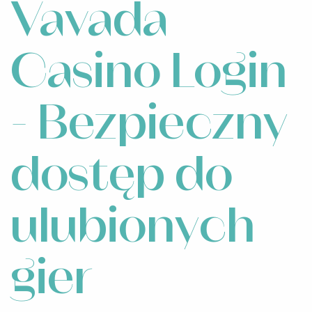
Vavada
Casino Login
- Bezpieczny
dostęp do
ulubionych
gier