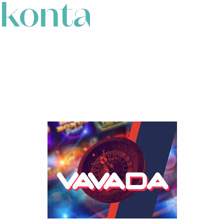
konta