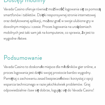
Vavada Casino oferuje również możliwość logowania się za pomocą
smartfonów i tabletów. Dzięki responsywnej stronie internetowej
oraz dedykowanej aplikacji, możesz grać w swoje ulubione gry w
dowolnym miejscu i czasie. Proces logowania na urządzeniach
mobilnych jest taki sam jak na komputerze, co sprawia, że jest to
wygodne i łatwe.
Podsumowanie
Vavada Casino to doskonałe miejsce dla miłośników gier online, a
proces logowania jest dzięki swojej prostocie bardzo wygodny.
Pamiętaj o zachowaniu zasad bezpieczeństwa i korzystaj z opcji
wsparcia technicznego w razie jakichkolwiek problemów. Graj
odpowiedzialnie i baw się dobrze, logując się do Vavada Casino!