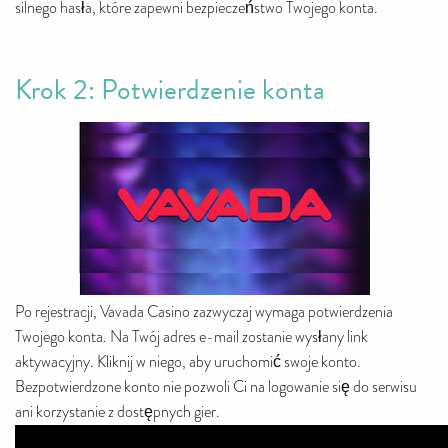
silnego hasła, które zapewni bezpieczeństwo Twojego konta.
Krok 2: Potwierdzenie konta
Po rejestracji, Vavada Casino zazwyczaj wymaga potwierdzenia
Twojego konta. Na Twój adres e-mail zostanie wysłany link
aktywacyjny. Kliknij w niego, aby uruchomić swoje konto.
Bezpotwierdzone konto nie pozwoli Ci na logowanie się do serwisu
ani korzystanie z dostępnych gier.