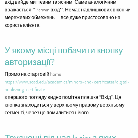
вхід вийде миттєвим та ясним. Саме аналогічним
вважається **Pariwin вхід**. Немає надлишкових вікон чи
мережевих обмежень — все дуже пристосовано на
користь клієнта.
У якому місці побачити кнопку
авторизації?
Прямо на стартовій home
https://www.scad.edu/academics/minors-and-certificates/digital-
publishing-certificate
з першого погляду видно помітна плашка “Вхід”. Ця
кнопка знаходиться у верхньому правому верхньому
сегменті, через це помилитися нічого.
Труднощі під час login: з яких