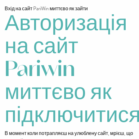
Вхід на сайт PariWin миттєво як зайти
Авторизація
на сайт
Pariwin
миттєво як
підключитис
В момент коли потрапляєш на улюблену сайт, мрієш, що