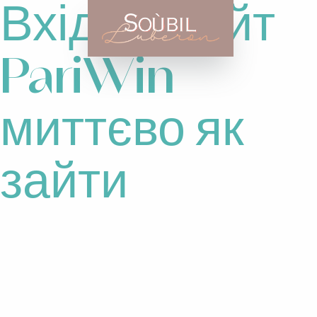
Вхід на сайт
PariWin
миттєво як
зайти