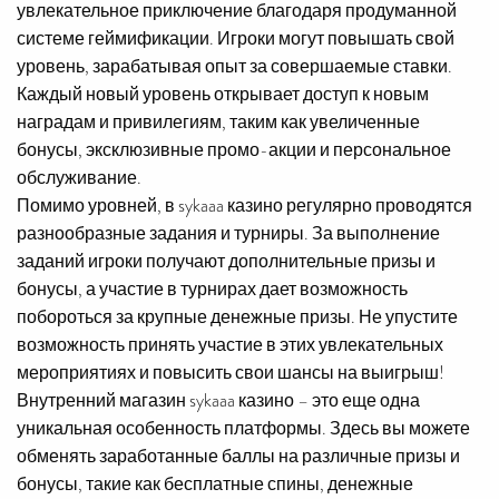
увлекательное приключение благодаря продуманной
системе геймификации. Игроки могут повышать свой
уровень, зарабатывая опыт за совершаемые ставки.
Каждый новый уровень открывает доступ к новым
наградам и привилегиям, таким как увеличенные
бонусы, эксклюзивные промо-акции и персональное
обслуживание.
Помимо уровней, в sykaaa казино регулярно проводятся
разнообразные задания и турниры. За выполнение
заданий игроки получают дополнительные призы и
бонусы, а участие в турнирах дает возможность
побороться за крупные денежные призы. Не упустите
возможность принять участие в этих увлекательных
мероприятиях и повысить свои шансы на выигрыш!
Внутренний магазин sykaaa казино – это еще одна
уникальная особенность платформы. Здесь вы можете
обменять заработанные баллы на различные призы и
бонусы, такие как бесплатные спины, денежные