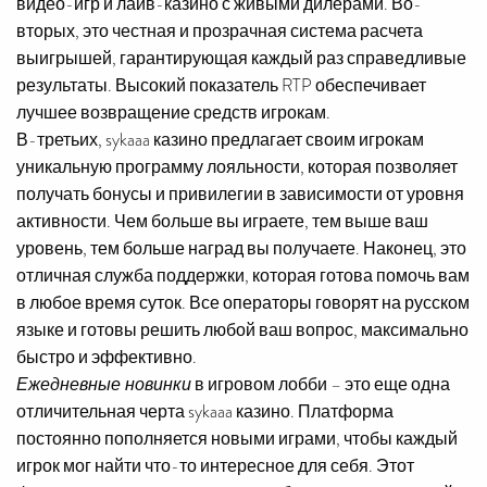
видео-игр и лайв-казино с живыми дилерами. Во-
вторых, это честная и прозрачная система расчета
выигрышей, гарантирующая каждый раз справедливые
результаты. Высокий показатель RTP обеспечивает
лучшее возвращение средств игрокам.
В-третьих, sykaaa казино предлагает своим игрокам
уникальную программу лояльности, которая позволяет
получать бонусы и привилегии в зависимости от уровня
активности. Чем больше вы играете, тем выше ваш
уровень, тем больше наград вы получаете. Наконец, это
отличная служба поддержки, которая готова помочь вам
в любое время суток. Все операторы говорят на русском
языке и готовы решить любой ваш вопрос, максимально
быстро и эффективно.
Ежедневные новинки
в игровом лобби – это еще одна
отличительная черта sykaaa казино. Платформа
постоянно пополняется новыми играми, чтобы каждый
игрок мог найти что-то интересное для себя. Этот