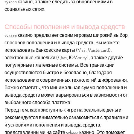
sykaaa казино, а также следить за обновлениями в
социальных сетях.
Способы пополнения и вывода средств
sykaaa казино предлагает своим игрокам широкий выбор
способов пополнения и вывода средств. Вы можете
использовать банковские карты (Visa, Mastercard),
электронные кошельки (Qiwi, ЮMoney), а также другие
популярные платежные системы. Все транзакции
осуществляются быстро и безопасно, благодаря
использованию современных технологий шифрования.
Важно отметить, что минимальная сумма пополнения и
вывода средств может варьироваться в зависимости от
выбранного способа платежа.
Перед тем, как приступить к игре на реальные деньги,
рекомендуется внимательно ознакомиться с правилами
и условиями пополнения и вывода средств,
представленными на сайте sykaaa казино. Это поможет