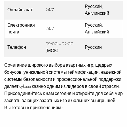
Русский,
Онлайн-чат
24/7
Английский
Электронная
Русский,
24/7
почта
Английский
09:00 – 22:00
Телефон
Русский
(МСК)
Сочетание широкого выбора азартных игр, щедрых
бонусов, уникальной системы геймификации, надежной
системы безопасности и профессиональной поддержки
делает sykaaa казино одним из лидеров в своей отрасли.
Присоединяйтесь к нам сегодня и откройте для себя мир
захватывающих азартных игр и больших выигрышей!
Вы готовы к приключениям?