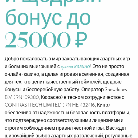
бонус до
25000 ₽
Добро пожаловать в мир захватывающих азартных игр
sykaaa казино
и больших выигрышей с
! Это не просто
онлайн-казино, а целая игровая вселенная, созданная
для тех, кто ценит качественный геймплей, щедрые
бонусы и бесперебойную работу. Оператор Snowdunes
B.V. (RN 159380, Кюрасао) в тесном сотрудничестве с
CONTRASTTECH LIMITED (RN HE 432416, Кипр)
обеспечивают надежность и безопасность платформы,
что подтверждено соответствующими лицензиями и
строгим соблюдением правил честной игры. Вас ждет
широчайший выбор азартных развлечений, регулярные