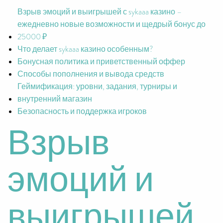
Взрыв эмоций и выигрышей с sykaaa казино –
ежедневно новые возможности и щедрый бонус до
25000 ₽
Что делает sykaaa казино особенным?
Бонусная политика и приветственный оффер
Способы пополнения и вывода средств
Геймификация: уровни, задания, турниры и
внутренний магазин
Безопасность и поддержка игроков
Взрыв
эмоций и
выигрышей