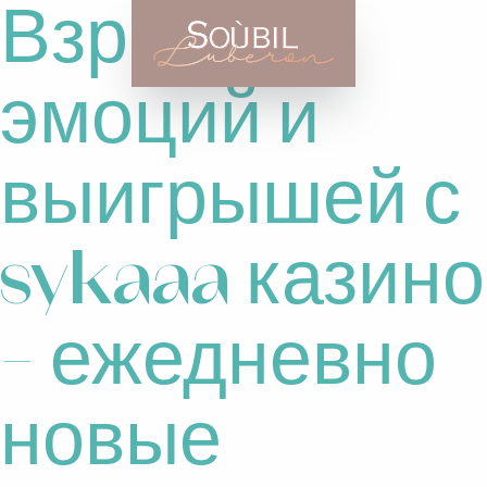
Взрыв
эмоций и
выигрышей с
sykaaa казино
– ежедневно
новые