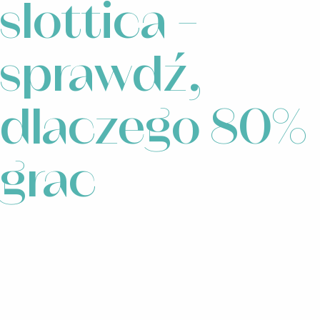
slottica –
sprawdź,
dlaczego 80%
grac