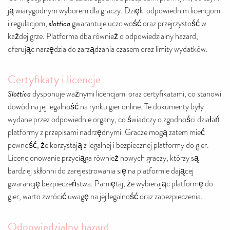
ją wiarygodnym wyborem dla graczy. Dzięki odpowiednim licencjom
slottica
i regulacjom,
gwarantuje uczciwość oraz przejrzystość w
każdej grze. Platforma dba również o odpowiedzialny hazard,
oferując narzędzia do zarządzania czasem oraz limity wydatków.
Certyfikaty i licencje
Slottica
dysponuje ważnymi licencjami oraz certyfikatami, co stanowi
dowód na jej legalność na rynku gier online. Te dokumenty były
wydane przez odpowiednie organy, co świadczy o zgodności działań
platformy z przepisami nadrzędnymi. Gracze mogą zatem mieć
pewność, że korzystają z legalnej i bezpiecznej platformy do gier.
Licencjonowanie przyciąga również nowych graczy, którzy są
bardziej skłonni do zarejestrowania się na platformie dającej
gwarancję bezpieczeństwa. Pamiętaj, że wybierając platformę do
gier, warto zwrócić uwagę na jej legalność oraz zabezpieczenia.
Odpowiedzialny hazard