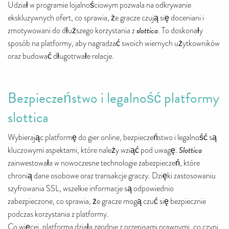
Udział w programie lojalnościowym pozwala na odkrywanie
ekskluzywnych ofert, co sprawia, że gracze czują się doceniani i
slottica
zmotywowani do dłuższego korzystania z
. To doskonały
sposób na platformy, aby nagradzać swoich wiernych użytkowników
oraz budować długotrwałe relacje.
Bezpieczeństwo i legalność platformy
slottica
Wybierając platformę do gier online, bezpieczeństwo i legalność są
Slottica
kluczowymi aspektami, które należy wziąć pod uwagę.
zainwestowała w nowoczesne technologie zabezpieczeń, które
chronią dane osobowe oraz transakcje graczy. Dzięki zastosowaniu
szyfrowania SSL, wszelkie informacje są odpowiednio
zabezpieczone, co sprawia, że gracze mogą czuć się bezpiecznie
podczas korzystania z platformy.
Co więcej, platforma działa zgodnie z przepisami prawnymi, co czyni