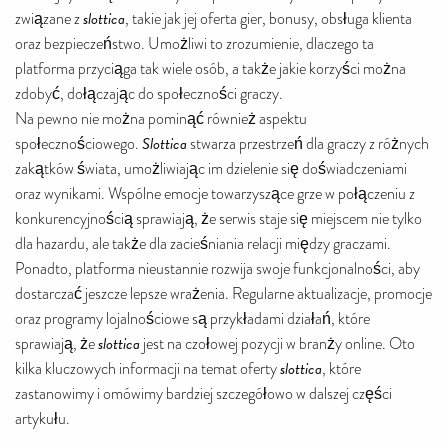
slottica
związane z
, takie jak jej oferta gier, bonusy, obsługa klienta
oraz bezpieczeństwo. Umożliwi to zrozumienie, dlaczego ta
platforma przyciąga tak wiele osób, a także jakie korzyści można
zdobyć, dołączając do społeczności graczy.
Na pewno nie można pominąć również aspektu
Slottica
społecznościowego.
stwarza przestrzeń dla graczy z różnych
zakątków świata, umożliwiając im dzielenie się doświadczeniami
oraz wynikami. Wspólne emocje towarzyszące grze w połączeniu z
konkurencyjnością sprawiają, że serwis staje się miejscem nie tylko
dla hazardu, ale także dla zacieśniania relacji między graczami.
Ponadto, platforma nieustannie rozwija swoje funkcjonalności, aby
dostarczać jeszcze lepsze wrażenia. Regularne aktualizacje, promocje
oraz programy lojalnościowe są przykładami działań, które
slottica
sprawiają, że
jest na czołowej pozycji w branży online. Oto
slottica
kilka kluczowych informacji na temat oferty
, które
zastanowimy i omówimy bardziej szczegółowo w dalszej części
artykułu.