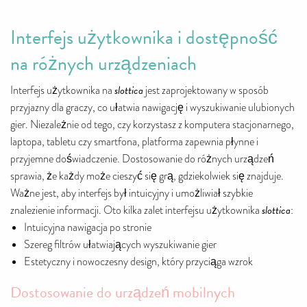
Interfejs użytkownika i dostępność
na różnych urządzeniach
slottica
Interfejs użytkownika na
jest zaprojektowany w sposób
przyjazny dla graczy, co ułatwia nawigację i wyszukiwanie ulubionych
gier. Niezależnie od tego, czy korzystasz z komputera stacjonarnego,
laptopa, tabletu czy smartfona, platforma zapewnia płynne i
przyjemne doświadczenie. Dostosowanie do różnych urządzeń
sprawia, że każdy może cieszyć się grą, gdziekolwiek się znajduje.
Ważne jest, aby interfejs był intuicyjny i umożliwiał szybkie
slottica
znalezienie informacji. Oto kilka zalet interfejsu użytkownika
:
Intuicyjna nawigacja po stronie
Szereg filtrów ułatwiających wyszukiwanie gier
Estetyczny i nowoczesny design, który przyciąga wzrok
Dostosowanie do urządzeń mobilnych