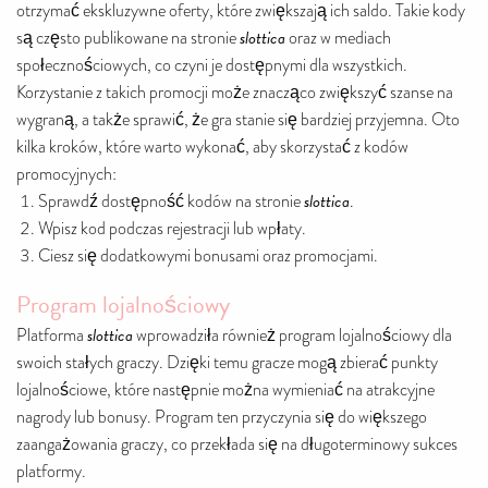
otrzymać ekskluzywne oferty, które zwiększają ich saldo. Takie kody
slottica
są często publikowane na stronie
oraz w mediach
społecznościowych, co czyni je dostępnymi dla wszystkich.
Korzystanie z takich promocji może znacząco zwiększyć szanse na
wygraną, a także sprawić, że gra stanie się bardziej przyjemna. Oto
kilka kroków, które warto wykonać, aby skorzystać z kodów
promocyjnych:
slottica
Sprawdź dostępność kodów na stronie
.
Wpisz kod podczas rejestracji lub wpłaty.
Ciesz się dodatkowymi bonusami oraz promocjami.
Program lojalnościowy
slottica
Platforma
wprowadziła również program lojalnościowy dla
swoich stałych graczy. Dzięki temu gracze mogą zbierać punkty
lojalnościowe, które następnie można wymieniać na atrakcyjne
nagrody lub bonusy. Program ten przyczynia się do większego
zaangażowania graczy, co przekłada się na długoterminowy sukces
platformy.