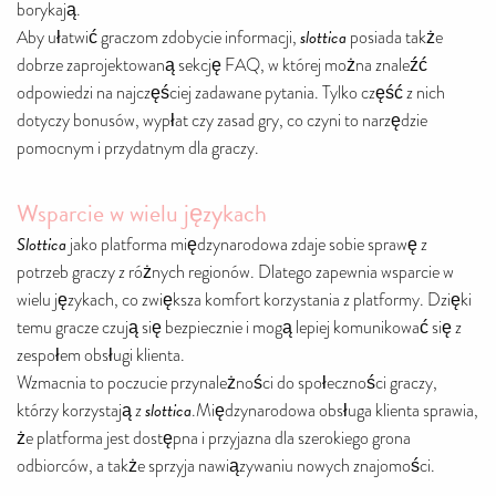
borykają.
slottica
Aby ułatwić graczom zdobycie informacji,
posiada także
dobrze zaprojektowaną sekcję FAQ, w której można znaleźć
odpowiedzi na najczęściej zadawane pytania. Tylko część z nich
dotyczy bonusów, wypłat czy zasad gry, co czyni to narzędzie
pomocnym i przydatnym dla graczy.
Wsparcie w wielu językach
Slottica
jako platforma międzynarodowa zdaje sobie sprawę z
potrzeb graczy z różnych regionów. Dlatego zapewnia wsparcie w
wielu językach, co zwiększa komfort korzystania z platformy. Dzięki
temu gracze czują się bezpiecznie i mogą lepiej komunikować się z
zespołem obsługi klienta.
Wzmacnia to poczucie przynależności do społeczności graczy,
slottica
którzy korzystają z
.Międzynarodowa obsługa klienta sprawia,
że platforma jest dostępna i przyjazna dla szerokiego grona
odbiorców, a także sprzyja nawiązywaniu nowych znajomości.