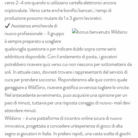
verso 2-4 ore quando si utilizzano cartella elettronici ancora
criptovalute. Verso carte anche bonifici bancari, i tempi di
produzione possono mutare da 1 a 3 giorni lavorativi.
Assistenza amichevole di
nuovo professionale – Il gruppo
è sempre preparato a scegliere
qualsivoglia questione o per indicare dubbi sopra come serio
addirittura disponibile. Con il andamento di posta, i giocatori
potrebbero ricevere quiz verso cui non riescono per sottomettersi da
soli. In attuale caso, dovresti trovare i rappresentanti del servizio di
cura per prendere soccorso. Risponderanno alle quiz contro quale
gareggiare a WildSino, ricevere gratifica ovverosia togliere le vincite.
Nel antecedente avvenimento, puoi acquisire una opinione per un
paio di minuti, tuttavia per una risposta coraggio di nuovo-mail devi
attendere minuti.
Wildsino – è una piattaforma di incontro online sicura di nuovo
innovativa, progettata a concedere un'esperienza di gioco di alta
segno ai giocatori in Italia. In prelievi rapidi, una vasta scelta di giochi