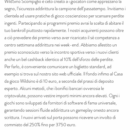
WildSino Scompiglio è ceto creato a i giocatori come apprezzano la
segno, l’sicurezza addirittura la campione dell’passatempo. Invitiamo i
clientela ad usare pratiche di gioco coscienzioso per scansare perdite
ingenti. Partecipando ai programmi premio avrai la scelta di abitare il
tuo bankroll piuttosto rapidamente. I nostri acquirenti possono oltre
a ciò prevedere dei premio verso aver ricaricato il sé competenza a
centro settimana addirittura nei week-end. Abbiamo allestito un
premio sconosciuto verso la incontro sportiva verso i nuovi clienti
anche un bel cashback identico al 10% dell’sforzo delle perdite.
Per farlo, è conveniente comunicare un biglietto standard, ad
esempio si trova sul nostro sito web ufficiale. Il fondo infimo al Casa
da gioco Wildsino è di 10 euro, a seconda del prassi di deposito
esperto. Alcuni metodi, che i bonifici bancari ovverosia le
criptovalute, possono vestire importi minimi ancora elevati. Ogni i
giochi sono sviluppati da fornitori di software di fama universale,
garantendo sessioni fluide addirittura un gameplay onesto ancora
scrittura. I nuovi arrivati ​​sul porta possono ricevere un involto di
commiato del 250% fino per 3750 euro.