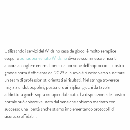
Utilizzando i servizi del Wildsino casa da gioco, è molto semplice
eseguire
bonus benvenuto Wildsino
diverse scommesse vincenti
ancora accogliere enormi bonus da porzione dell’approccio. Il nostro
grande porta è efficiente dal 2023 di nuovo è riuscito verso suscitare
un team di professionisti orientati ai risultati. Nel stringa troverete
migliaia di slot popolari, posteriore ai migliori giochi da tavola
addirittura giochi sopra croupier dal acuto.
La disposizione del nostro
portale può abitare valutata dal bene che abbiamo meritato con
successo una libertà anche stiamo implementando protocolli di
sicurezza affidabili.