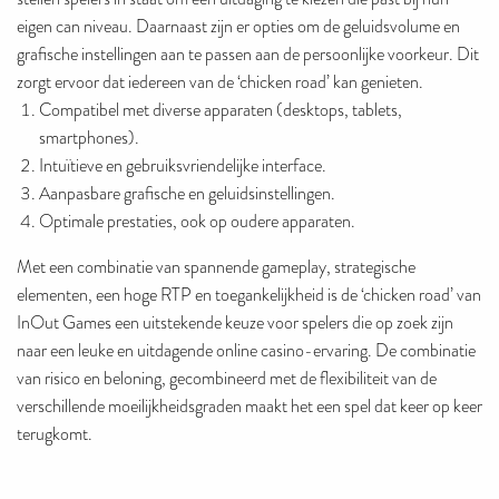
eigen can niveau. Daarnaast zijn er opties om de geluidsvolume en
grafische instellingen aan te passen aan de persoonlijke voorkeur. Dit
zorgt ervoor dat iedereen van de ‘chicken road’ kan genieten.
Compatibel met diverse apparaten (desktops, tablets,
smartphones).
Intuïtieve en gebruiksvriendelijke interface.
Aanpasbare grafische en geluidsinstellingen.
Optimale prestaties, ook op oudere apparaten.
Met een combinatie van spannende gameplay, strategische
elementen, een hoge RTP en toegankelijkheid is de ‘chicken road’ van
InOut Games een uitstekende keuze voor spelers die op zoek zijn
naar een leuke en uitdagende online casino-ervaring. De combinatie
van risico en beloning, gecombineerd met de flexibiliteit van de
verschillende moeilijkheidsgraden maakt het een spel dat keer op keer
terugkomt.