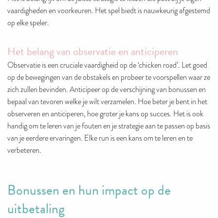
vaardigheden en voorkeuren. Het spel biedt is nauwkeurig afgestemd
op elke speler.
Het belang van observatie en anticiperen
Observatie is een cruciale vaardigheid op de ‘chicken road’. Let goed
op de bewegingen van de obstakels en probeer te voorspellen waar ze
zich zullen bevinden. Anticipeer op de verschijning van bonussen en
bepaal van tevoren welke je wilt verzamelen. Hoe beter je bent in het
observeren en anticiperen, hoe groter je kans op succes. Het is ook
handig om te leren van je fouten en je strategie aan te passen op basis
van je eerdere ervaringen. Elke run is een kans om te leren en te
verbeteren.
Bonussen en hun impact op de
uitbetaling