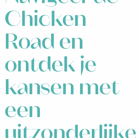
Chicken
Road en
ontdek je
kansen met
een
uitzonderlijke