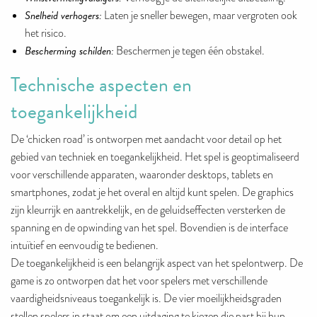
Snelheid verhogers:
Laten je sneller bewegen, maar vergroten ook
het risico.
Bescherming schilden:
Beschermen je tegen één obstakel.
Technische aspecten en
toegankelijkheid
De ‘chicken road’ is ontworpen met aandacht voor detail op het
gebied van techniek en toegankelijkheid. Het spel is geoptimaliseerd
voor verschillende apparaten, waaronder desktops, tablets en
smartphones, zodat je het overal en altijd kunt spelen. De graphics
zijn kleurrijk en aantrekkelijk, en de geluidseffecten versterken de
spanning en de opwinding van het spel. Bovendien is de interface
intuïtief en eenvoudig te bedienen.
De toegankelijkheid is een belangrijk aspect van het spelontwerp. De
game is zo ontworpen dat het voor spelers met verschillende
vaardigheidsniveaus toegankelijk is. De vier moeilijkheidsgraden
stellen spelers in staat om een uitdaging te kiezen die past bij hun