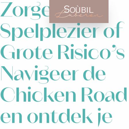
Zorgeloos
Spelplezier of
Grote Risico’s
Navigeer de
Chicken Road
en ontdek je